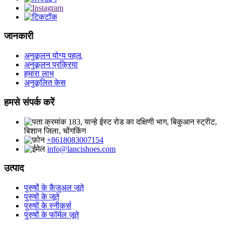
जानकारी
अनुकूलन योग्य पहलू
अनुकूलन प्रक्रिया
हमारा लाभ
अनुकूलित केस
हमसे संपर्क करें
क्रमांक 183, यान्हे ईस्ट रोड का दक्षिणी भाग, बिकुआन स्ट्रीट,
बिशान जिला, चोंगकिंग
+8618083007154
info@lancishoes.com
उत्पाद
पुरुषों के कैज़ुअल जूते
पुरुषों के जूते
पुरुषों के स्नीकर्स
पुरुषों के फॉर्मल जूते