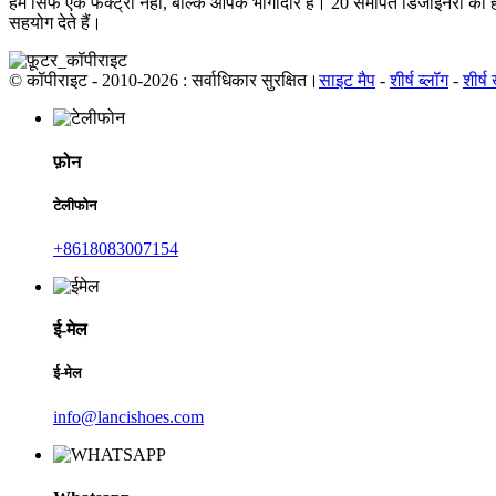
हम सिर्फ एक फैक्ट्री नहीं, बल्कि आपके भागीदार हैं। 20 समर्पित डिजाइनरों की
सहयोग देते हैं।
© कॉपीराइट - 2010-2026 : सर्वाधिकार सुरक्षित।
साइट मैप
-
शीर्ष ब्लॉग
-
शीर्ष
फ़ोन
टेलीफोन
+8618083007154
ई-मेल
ई-मेल
info@lancishoes.com