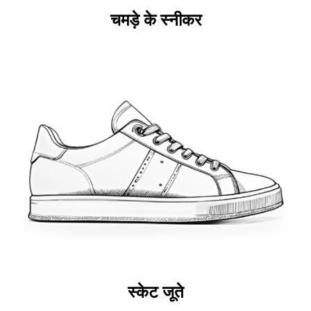
चमड़े के स्नीकर
स्केट जूते