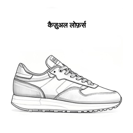
कैज़ुअल लोफ़र्स