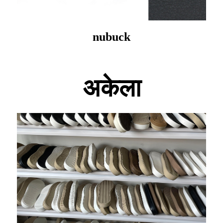
nubuck
अकेला