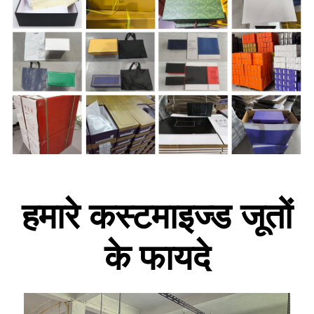
हमारे कस्टमाइज्ड जूतों
के फायदे