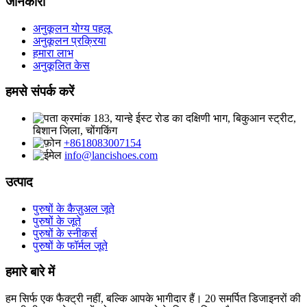
जानकारी
अनुकूलन योग्य पहलू
अनुकूलन प्रक्रिया
हमारा लाभ
अनुकूलित केस
हमसे संपर्क करें
क्रमांक 183, यान्हे ईस्ट रोड का दक्षिणी भाग, बिकुआन स्ट्रीट,
बिशान जिला, चोंगकिंग
+8618083007154
info@lancishoes.com
उत्पाद
पुरुषों के कैज़ुअल जूते
पुरुषों के जूते
पुरुषों के स्नीकर्स
पुरुषों के फॉर्मल जूते
हमारे बारे में
हम सिर्फ एक फैक्ट्री नहीं, बल्कि आपके भागीदार हैं। 20 समर्पित डिजाइनरों की