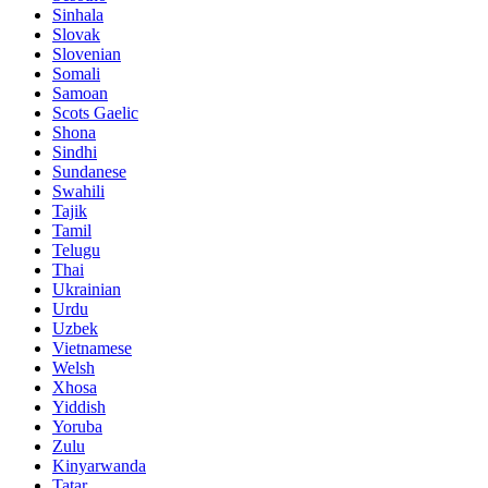
Sinhala
Slovak
Slovenian
Somali
Samoan
Scots Gaelic
Shona
Sindhi
Sundanese
Swahili
Tajik
Tamil
Telugu
Thai
Ukrainian
Urdu
Uzbek
Vietnamese
Welsh
Xhosa
Yiddish
Yoruba
Zulu
Kinyarwanda
Tatar